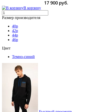
17 900 руб.
В корзину
Размер производителя
40р
42р
44р
46р
Цвет
Темно-синий
Быстрый просмотр