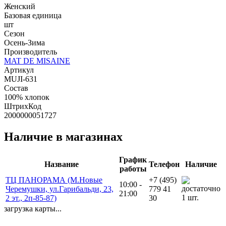
Женский
Базовая единица
шт
Сезон
Осень-Зима
Производитель
MAT DE MISAINE
Артикул
MUJI-631
Состав
100% хлопок
ШтрихКод
2000000051727
Наличие в магазинах
График
Название
Телефон
Наличие
работы
ТЦ ПАНОРАМА (М.Новые
+7 (495)
10:00 -
Черемушки, ул.Гарибальди, 23,
779 41
21:00
1 шт.
2 эт., 2п-85-87)
30
загрузка карты...