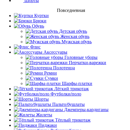
Шорты
Повседневная
Куртки
Брюки
Обувь
Детская обувь
Женская обувь
Мужская обувь
Флис
Аксессуары
Головные уборы
Перчатки-варежки
Полотенца
Ремни
Сумки
Шарфы-платки
Лёгкий трикотаж
Футболки/поло
Шорты
Пальто/бушлаты
Джемперы-кардиганы
Жилеты
Тёплый трикотаж
Пиджаки