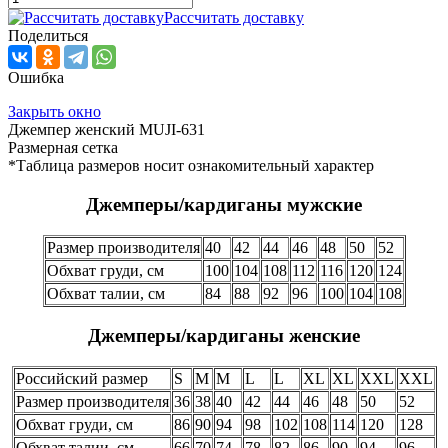
Рассчитать доставку
Поделиться
Ошибка
Закрыть окно
Джемпер женский MUJI-631
Размерная сетка
*Таблица размеров носит ознакомительный характер
Джемперы/кардиганы мужские
Размер производителя
40
42
44
46
48
50
52
Обхват груди, см
100
104
108
112
116
120
124
Обхват талии, см
84
88
92
96
100
104
108
Джемперы/кардиганы женские
Российский размер
S
M
M
L
L
XL
XL
XXL
XXL
Размер производителя
36
38
40
42
44
46
48
50
52
Обхват груди, см
86
90
94
98
102
108
114
120
128
Обхват талии, см
66
70
74
78
82
86
90
94
96