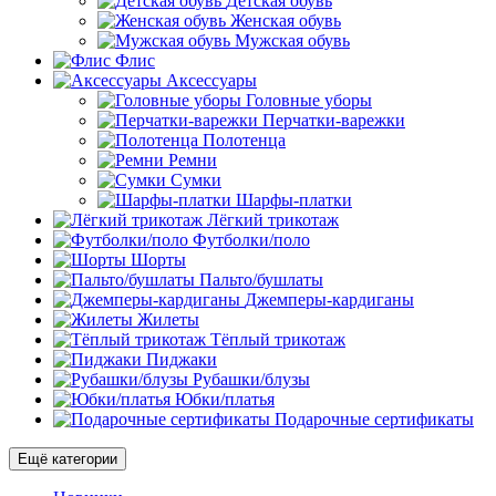
Детская обувь
Женская обувь
Мужская обувь
Флис
Аксессуары
Головные уборы
Перчатки-варежки
Полотенца
Ремни
Сумки
Шарфы-платки
Лёгкий трикотаж
Футболки/поло
Шорты
Пальто/бушлаты
Джемперы-кардиганы
Жилеты
Тёплый трикотаж
Пиджаки
Рубашки/блузы
Юбки/платья
Подарочные сертификаты
Ещё категории