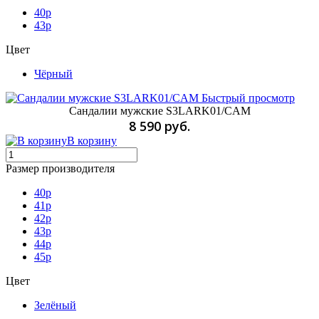
40p
43p
Цвет
Чёрный
Быстрый просмотр
Сандалии мужские S3LARK01/CAM
8 590 руб.
В корзину
Размер производителя
40p
41p
42p
43p
44p
45p
Цвет
Зелёный