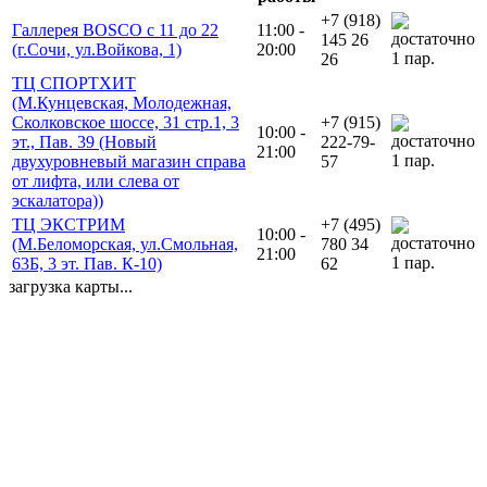
+7 (918)
Галлерея BOSCO с 11 до 22
11:00 -
145 26
(г.Сочи, ул.Войкова, 1)
20:00
1 пар.
26
ТЦ СПОРТХИТ
(М.Кунцевская, Молодежная,
Сколковское шоссе, 31 стр.1, 3
+7 (915)
10:00 -
эт., Пав. 39 (Новый
222-79-
21:00
1 пар.
двухуровневый магазин справа
57
от лифта, или слева от
эскалатора))
ТЦ ЭКСТРИМ
+7 (495)
10:00 -
(М.Беломорская, ул.Смольная,
780 34
21:00
1 пар.
63Б, 3 эт. Пав. К-10)
62
загрузка карты...