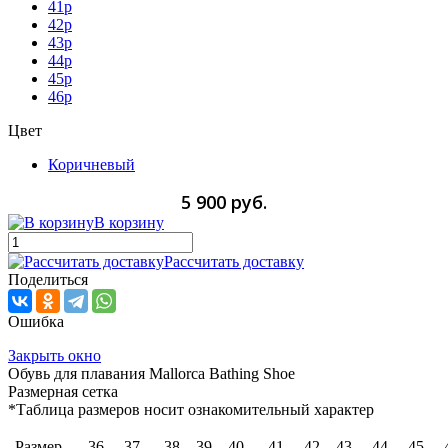
41p
42p
43p
44p
45p
46p
Цвет
Коричневый
5 900 руб.
В корзину
Рассчитать доставку
Поделиться
Ошибка
Закрыть окно
Обувь для плавания Mallorca Bathing Shoe
Размерная сетка
*Таблица размеров носит ознакомительный характер
Размер
36
37
38
39
40
41
42
43
44
45