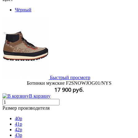
Чёрный
Быстрый просмотр
Ботинки мужские F2SNOWJOG01/NYS
17 900 руб.
В корзину
Размер производителя
40p
41p
42p
43p